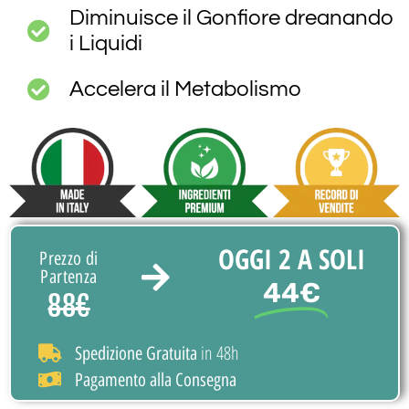
Diminuisce il Gonfiore dreanando
i Liquidi
Accelera il Metabolismo
OGGI 2 A SOLI
Prezzo di
Partenza
44€
88€
in 48h
Spedizione Gratuita
Pagamento alla Consegna