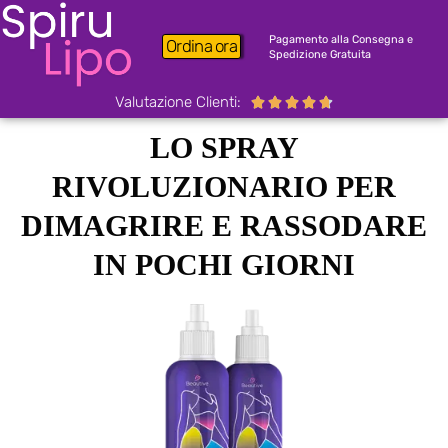
Pagamento alla Consegna e
Ordina ora
Spedizione Gratuita
Valutazione Clienti:





LO SPRAY
RIVOLUZIONARIO PER
DIMAGRIRE E RASSODARE
IN POCHI GIORNI