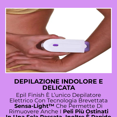
DEPILAZIONE INDOLORE E
DELICATA
Epil Finish È L’unico Depilatore
Elettrico Con Tecnologia Brevettata
Sensa-Light™
Che Permette Di
Rimuovere Anche I
Peli Più Ostinati
In Una Sola Passata, Inoltre È Rapido