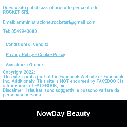
Questo sito pubblicizza il prodotto per conto di
ROCKET SRL
Email: amministrazione.rocketsrl@gmail.com
Tel: 0549943680
Condizioni di Vendita
Privacy Policy - Cookie Policy
Assistenza Ordine
Copyright 2022:
This site is not a part of the Facebook Website or Facebook
Inc. Additionaly. This site is NOT endorsed by FACEBOOK is
a trademark of FACEBOOK, Inc.
Discaimer: I risultati sono soggettivi e possono variare da
persona a persona
NowDay Beauty