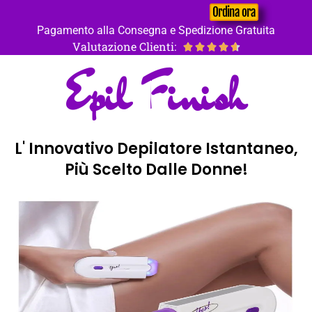
Ordina ora
Pagamento alla Consegna e Spedizione Gratuita
Valutazione Clienti:





Epil Finish
L' Innovativo Depilatore Istantaneo,
Più Scelto Dalle Donne!