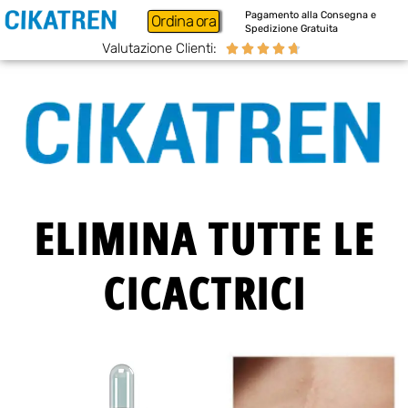
Pagamento alla Consegna e
Ordina ora
Spedizione Gratuita
Valutazione Clienti:





ELIMINA TUTTE LE
CICACTRICI