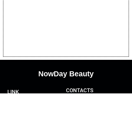
NowDay Beauty
CONTACTS
LINK
info@
Privacy Policy
nowday-beauty.com
Cookie Policy
Term And Conditions
FAQ
Disclaimer