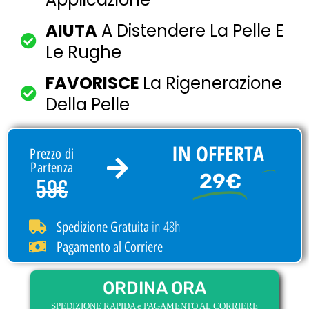
AIUTA
A Distendere La Pelle E
Le Rughe
FAVORISCE
La Rigenerazione
Della Pelle
IN OFFERTA
Prezzo di
Partenza
29€
59€
in 48h
Spedizione Gratuita
Pagamento al Corriere
ORDINA ORA
SPEDIZIONE RAPIDA e PAGAMENTO AL CORRIERE