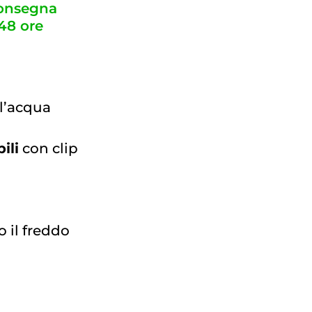
consegna
48 ore
ll’acqua
ili
con clip
 il freddo