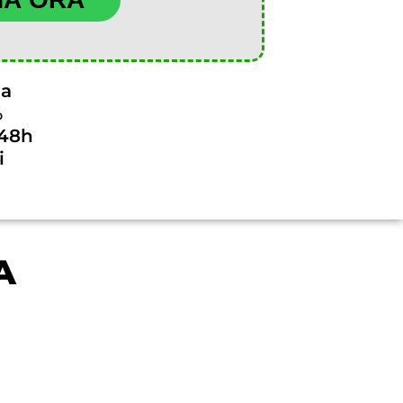
na
%
/48h
i
A