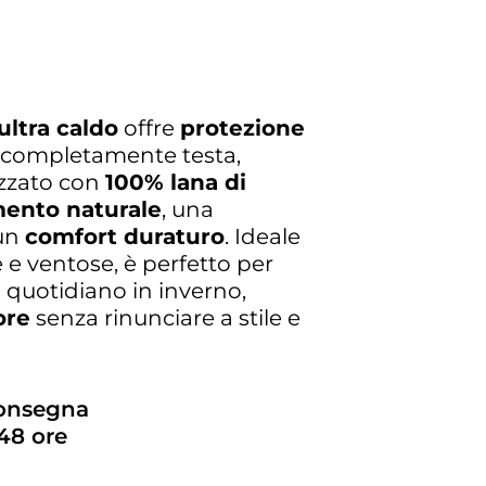
ultra caldo
offre
protezione
completamente testa,
izzato con
100% lana di
mento naturale
, una
un
comfort duraturo
. Ideale
 e ventose, è perfetto per
o quotidiano in inverno,
ore
senza rinunciare a stile e
consegna
48 ore