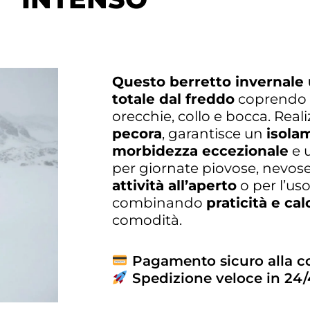
Questo berretto invernale 
totale dal freddo
coprendo 
orecchie, collo e bocca. Real
pecora
, garantisce un
isola
morbidezza eccezionale
e 
per giornate piovose, nevose
attività all’aperto
o per l’us
combinando
praticità e cal
comodità.
Pagamento sicuro alla 
Spedizione veloce in 24/