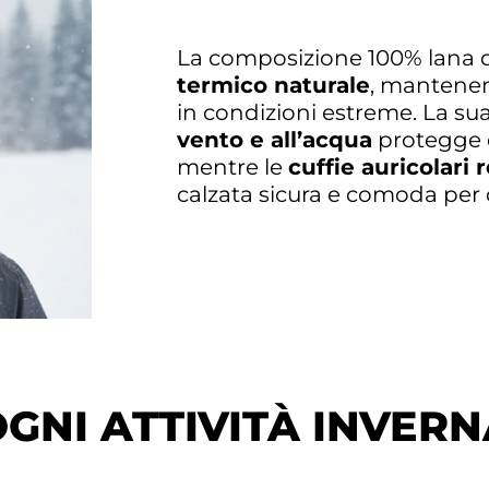
La composizione 100% lana d
termico naturale
, mantenen
in condizioni estreme. La su
vento e all’acqua
protegge d
mentre le
cuffie auricolari r
calzata sicura e comoda per 
OGNI ATTIVITÀ INVER