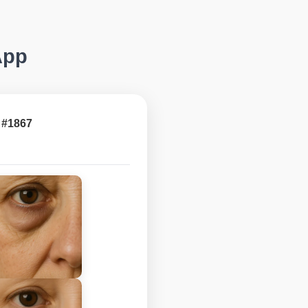
App
 #1867