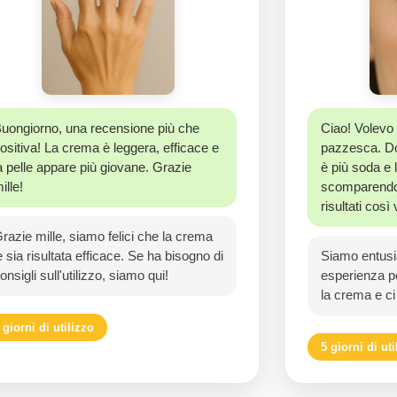
uongiorno, una recensione più che
Ciao! Volevo 
ositiva! La crema è leggera, efficace e
pazzesca. Do
a pelle appare più giovane. Grazie
è più soda e 
ille!
scomparendo
risultati così 
razie mille, siamo felici che la crema
e sia risultata efficace. Se ha bisogno di
Siamo entusia
onsigli sull'utilizzo, siamo qui!
esperienza po
la crema e c
 giorni di utilizzo
5 giorni di uti