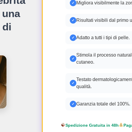
ebrità
Migliora visibilmente la zo
✓
 una
Risultati visibili dal primo u
✓
 di
Adatto a tutti i tipi di pelle.
✓
Stimola il processo natura
✓
cutaneo.
Testato dermatologicamente
✓
qualità.
Garanzia totale del 100%.
✓
Spedizione Gratuita in 48h
Pag