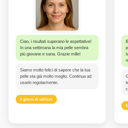
Ciao, i risultati superano le aspettative!
B
In una settimana la mia pelle sembra
p
più giovane e sana. Grazie mille!
l
m
Siamo molto felici di sapere che la tua
pelle sta già molto meglio. Continua ad
G
usarlo regolarmente.
l
c
6 giorni di utilizzo
6