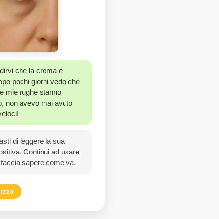
dirvi che la crema è
po pochi giorni vedo che
le mie rughe stanno
, non avevo mai avuto
veloci!
sti di leggere la sua
sitiva. Continui ad usare
i faccia sapere come va.
lizzo