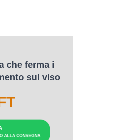
a che ferma i
mento sul viso
FT
A
TO ALLA CONSEGNA